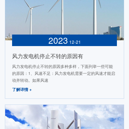
2023
12-21
风力发电机停止不转的原因有
风力发电机停止不转的原因多种多样，下面列举一些可能
的原因：1、风速不足：风力发电机需要一定的风速才能启
动并转动。如果风速
了解详情 +