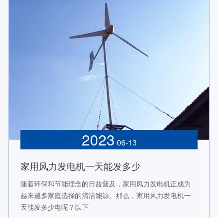
2023
06-13
家用风力发电机一天能发多少
随着环保和节能理念的日益普及，家用风力发电机正成为
越来越多家庭选择的清洁能源。那么，家用风力发电机一
天能发多少电呢？以下