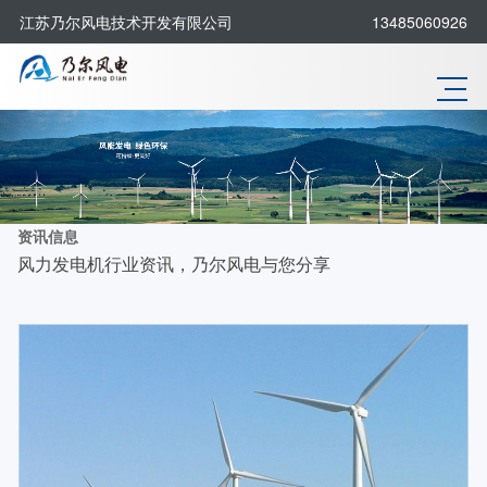
江苏乃尔风电技术开发有限公司
13485060926
资讯信息
风力发电机行业资讯，乃尔风电与您分享