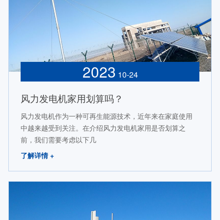
2023
10-24
风力发电机家用划算吗？
风力发电机作为一种可再生能源技术，近年来在家庭使用
中越来越受到关注。在介绍风力发电机家用是否划算之
前，我们需要考虑以下几
了解详情 +