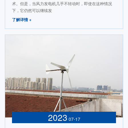
术。但是，当风力发电机几乎不转动时，即使在这种情况
下，它仍然可以继续发
了解详情 +
2023
07-17