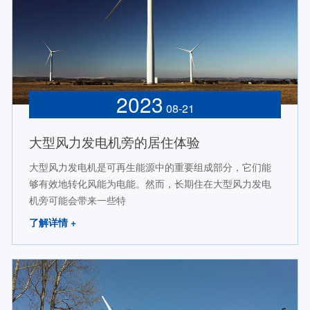
2023
08-21
大型风力发电机旁的居住体验
大型风力发电机是可再生能源中的重要组成部分，它们能
够有效地转化风能为电能。然而，长期住在大型风力发电
机旁可能会带来一些特
了解详情 +