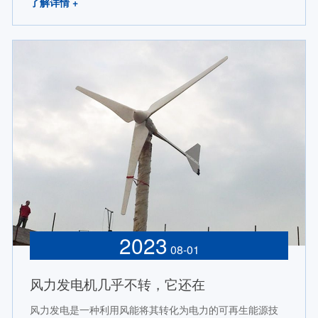
了解详情 +
2023
08-01
风力发电机几乎不转，它还在
风力发电是一种利用风能将其转化为电力的可再生能源技