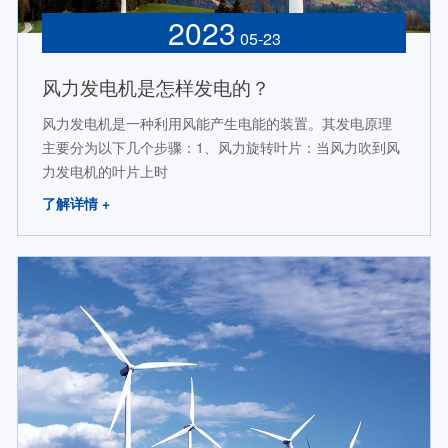
2023
05-23
风力发电机是怎样发电的？
风力发电机是一种利用风能产生电能的装置。其发电原理
主要分为以下几个步骤：1、风力旋转叶片：当风力吹到风
力发电机的叶片上时
了解详情 +