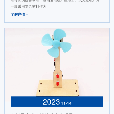
能转化为旋转动能，驱动发电机产生电力。风力发电叶片
一般采用复合材料作为
了解详情 +
2023
11-14