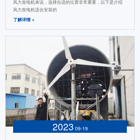
风力发电机来说，选择合适的位置非常重要，以下是介绍
风力发电机适合安装的
了解详情 +
2023
09-19